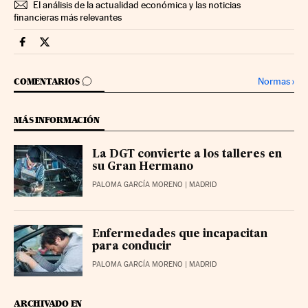
El análisis de la actualidad económica y las noticias
financieras más relevantes
Companias Cinco Días en Facebook
Companias Cinco Días en Twitter
IR A LOS COMENTARIOS
Normas
›
COMENTARIOS
MÁS INFORMACIÓN
La DGT convierte a los talleres en
su Gran Hermano
PALOMA GARCÍA MORENO
| MADRID
Enfermedades que incapacitan
para conducir
PALOMA GARCÍA MORENO
| MADRID
ARCHIVADO EN