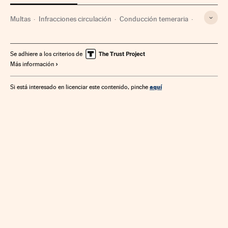
Multas
Infracciones circulación
Conducción temeraria
Coches
Movilidad urbana
Delitos tráfico
Seguridad vial
Tráfico
Vehículos
Sanciones
Dvuelta
Se adhiere a los criterios de
Más información
Automoción
Controles alcoholemia
Legálitas
Carnet puntos
Multas tráfico
DGT
aquí
Si está interesado en licenciar este contenido, pinche
APR Madrid Central
Conductores ebrios
Carnet conducir