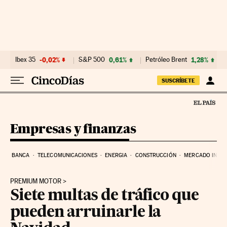
Ir al contenido
Ibex 35
-0,02%
S&P 500
0,61%
Petróleo Brent
1,28%
SUSCRÍBETE
Empresas y finanzas
BANCA
TELECOMUNICACIONES
ENERGIA
CONSTRUCCIÓN
MERCADO INMOB
PREMIUM MOTOR
Siete multas de tráfico que
pueden arruinarle la