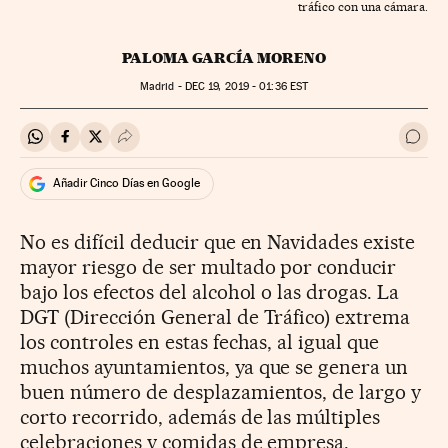
tráfico con una cámara.
PALOMA GARCÍA MORENO
Madrid -
DEC
19, 2019 - 01:36
EST
Compartir en Whatsapp
Compartir en Facebook
Compartir en Twitter
Desplegar Redes Sociales
Ir a 
Añadir Cinco Días en Google
No es difícil deducir que en Navidades existe
mayor riesgo de ser multado por conducir
bajo los efectos del alcohol o las drogas. La
DGT (Dirección General de Tráfico) extrema
los controles en estas fechas, al igual que
muchos ayuntamientos, ya que se genera un
buen número de desplazamientos, de largo y
corto recorrido, además de las múltiples
celebraciones y comidas de empresa.