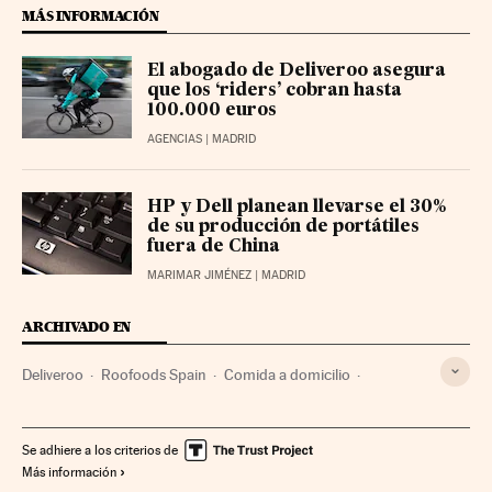
MÁS INFORMACIÓN
El abogado de Deliveroo asegura
que los ‘riders’ cobran hasta
100.000 euros
AGENCIAS
| MADRID
HP y Dell planean llevarse el 30%
de su producción de portátiles
fuera de China
MARIMAR JIMÉNEZ
| MADRID
ARCHIVADO EN
Deliveroo
Roofoods Spain
Comida a domicilio
Amazon
Reino Unido
Restauración
Tiendas online
Europa occidental
Hostelería
Comercio electrónico
Se adhiere a los criterios de
Más información
Europa
Gastronomía
Empresas
Turismo
Comercio