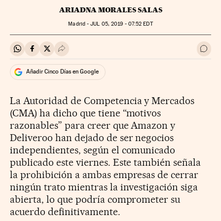
ARIADNA MORALES SALAS
Madrid -
JUL
05, 2019 - 07:52
EDT
Compartir en Whatsapp
Compartir en Facebook
Compartir en Twitter
Desplegar Redes Sociales
Ir a 
Añadir Cinco Días en Google
La Autoridad de Competencia y Mercados
(CMA) ha dicho que tiene “motivos
razonables” para creer que Amazon y
Deliveroo han dejado de ser negocios
independientes, según el comunicado
publicado este viernes. Este también señala
la prohibición a ambas empresas de cerrar
ningún trato mientras la investigación siga
abierta, lo que podría comprometer su
acuerdo definitivamente.