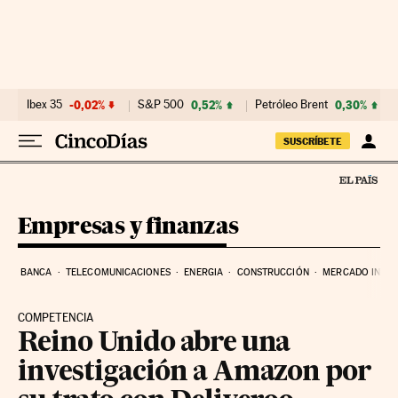
Ir al contenido
Ibex 35
-0,02%
S&P 500
0,52%
Petróleo Brent
0,30%
SUSCRÍBETE
Empresas y finanzas
BANCA
TELECOMUNICACIONES
ENERGIA
CONSTRUCCIÓN
MERCADO INMOB
COMPETENCIA
Reino Unido abre una
investigación a Amazon por