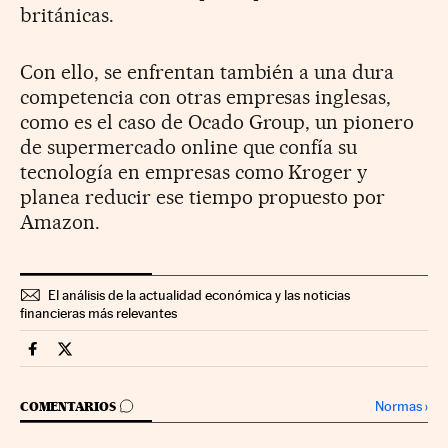
británicas.
Con ello, se enfrentan también a una dura
competencia con otras empresas inglesas,
como es el caso de Ocado Group, un pionero
de supermercado online que confía su
tecnología en empresas como Kroger y
planea reducir ese tiempo propuesto por
Amazon.
El análisis de la actualidad económica y las noticias
financieras más relevantes
Companias Cinco Días en Facebook
Companias Cinco Días en Twitter
IR A LOS COMENTARIOS
Normas
›
COMENTARIOS