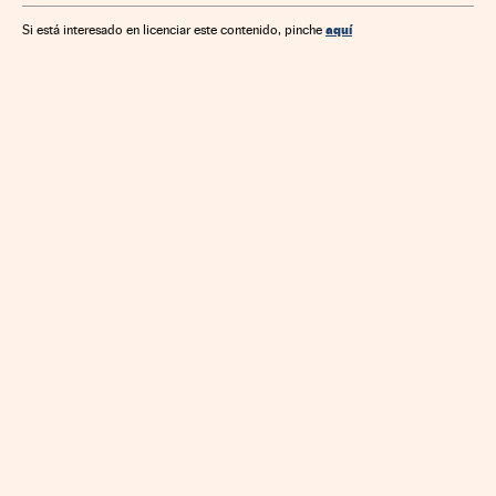
Internet
Cultura
Economía
Telecomunicaciones
aquí
Si está interesado en licenciar este contenido, pinche
Comunicaciones