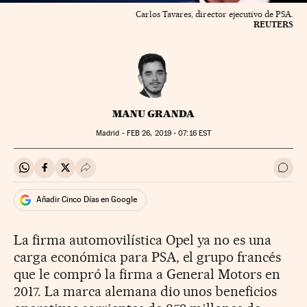
Carlos Tavares, director ejecutivo de PSA.
REUTERS
MANU GRANDA
Madrid -
FEB
26, 2019 - 07:16
EST
Compartir en Whatsapp
Compartir en Facebook
Compartir en Twitter
Desplegar Redes Sociales
Ir a 
Añadir Cinco Días en Google
La firma automovilística Opel ya no es una
carga económica para PSA, el grupo francés
que le compró la firma a General Motors en
2017. La marca alemana dio unos beneficios