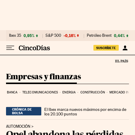
Ir al contenido
Ibex 35
0,95%
S&P 500
-0,16%
Petróleo Brent
0,44%
SUSCRÍBETE
Empresas y finanzas
BANCA
TELECOMUNICACIONES
ENERGIA
CONSTRUCCIÓN
MERCADO INMOB
El Ibex marca nuevos máximos por encima de
CRÓNICA DE
BOLSA
los 20.100 puntos
AUTOMOCIÓN