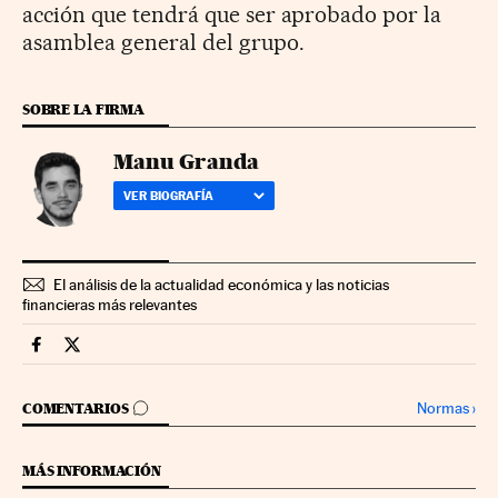
acción que tendrá que ser aprobado por la
asamblea general del grupo.
SOBRE LA FIRMA
Manu Granda
VER BIOGRAFÍA
El análisis de la actualidad económica y las noticias
financieras más relevantes
Companias Cinco Días en Facebook
Companias Cinco Días en Twitter
IR A LOS COMENTARIOS
Normas
›
COMENTARIOS
MÁS INFORMACIÓN