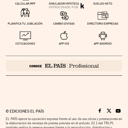
CALCULAR IRPF
SIMULADOR HIPOTECA
SUELDO NETO
PLANIFICA TU JUBILACIÓN
CAMBIO DIVISAS
DIRECTORIO EMPRESAS
COTIZACIONES
APP IOS
APP ANDROID
©
EDICIONES EL PAÍS
Cinco Días en F
Cinco Días e
Cinco 
EL PAÍS ejerce la oposición expresa frente al uso de sus obras y prestaciones en
la elaboración de revistas de prensa prevista en el artículo 32.1 del TRLPI;
también realiza la reserva expresa frente a la reproducción, distribución y