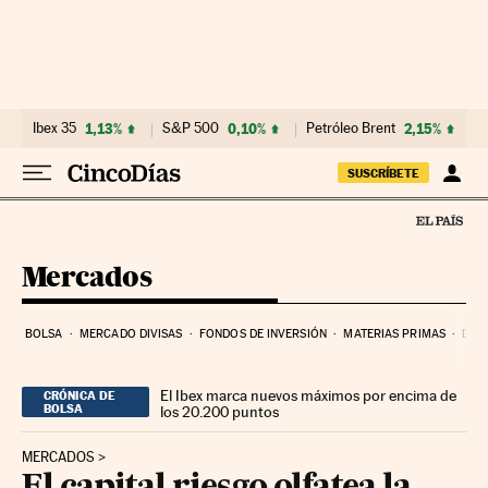
Ir al contenido
Ibex 35
1,13%
S&P 500
0,10%
Petróleo Brent
2,15%
SUSCRÍBETE
Mercados
BOLSA
MERCADO DIVISAS
FONDOS DE INVERSIÓN
MATERIAS PRIMAS
DEU
El Ibex marca nuevos máximos por encima de
CRÓNICA DE
BOLSA
los 20.200 puntos
MERCADOS