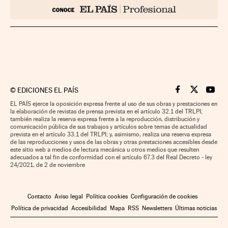
©
EDICIONES EL PAÍS
Cinco Días en F
Cinco Días e
Cinco 
EL PAÍS ejerce la oposición expresa frente al uso de sus obras y prestaciones en
la elaboración de revistas de prensa prevista en el artículo 32.1 del TRLPI;
también realiza la reserva expresa frente a la reproducción, distribución y
comunicación pública de sus trabajos y artículos sobre temas de actualidad
prevista en el artículo 33.1 del TRLPI; y, asimismo, realiza una reserva expresa
de las reproducciones y usos de las obras y otras prestaciones accesibles desde
este sitio web a medios de lectura mecánica u otros medios que resulten
adecuados a tal fin de conformidad con el artículo 67.3 del Real Decreto - ley
24/2021, de 2 de noviembre
Contacto
Aviso legal
Política cookies
Configuración de cookies
Política de privacidad
Accesibilidad
Mapa
RSS
Newsletters
Últimas noticias