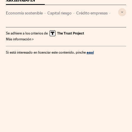
ARCHIVADO EN
Economía sostenible
Capital riesgo
Crédito empresas
Política económica
Créditos
Servicios bancarios
Empresas
Desarrollo sostenible
Economía
Banca
Se adhiere a los criterios de
Más información
Finanzas
Medio ambiente
aquí
Si está interesado en licenciar este contenido, pinche