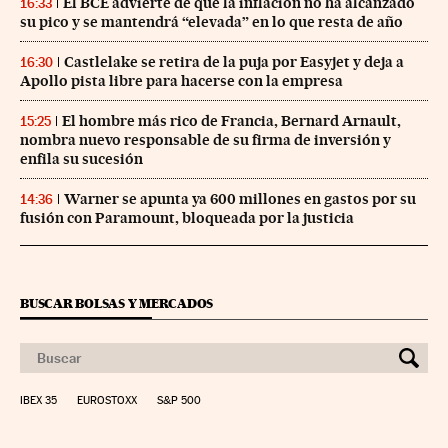
El BCE advierte de que la inflación no ha alcanzado
16:33
su pico y se mantendrá “elevada” en lo que resta de año
Castlelake se retira de la puja por Easyjet y deja a
16:30
Apollo pista libre para hacerse con la empresa
El hombre más rico de Francia, Bernard Arnault,
15:25
nombra nuevo responsable de su firma de inversión y
enfila su sucesión
Warner se apunta ya 600 millones en gastos por su
14:36
fusión con Paramount, bloqueada por la justicia
BUSCAR BOLSAS Y MERCADOS
IBEX 35
EUROSTOXX
S&P 500