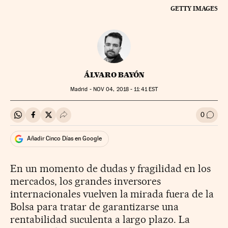
GETTY IMAGES
ÁLVARO BAYÓN
Madrid -
NOV
04, 2018 - 11:41
EST
0
Compartir en Whatsapp
Compartir en Facebook
Compartir en Twitter
Desplegar Redes Sociales
Ir a l
Añadir Cinco Días en Google
En un momento de dudas y fragilidad en los
mercados, los grandes inversores
internacionales vuelven la mirada fuera de la
Bolsa para tratar de garantizarse una
rentabilidad suculenta a largo plazo. La