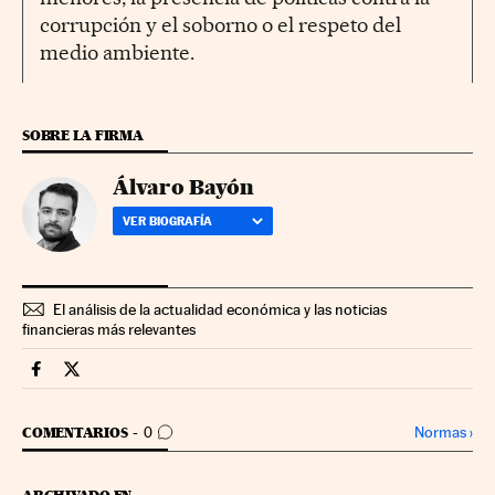
corrupción y el soborno o el respeto del
medio ambiente.
SOBRE LA FIRMA
Álvaro Bayón
VER BIOGRAFÍA
El análisis de la actualidad económica y las noticias
financieras más relevantes
Mercados Financieros Cinco Días en Facebook
Mercados Financieros Cinco Días en Twitter
IR A LOS COMENTARIOS
Normas
›
COMENTARIOS
0