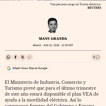
Una persona carga un Toyota eléctrico.
REUTERS
MANU GRANDA
Madrid -
AUG
21, 2018 - 11:05
EDT
0
Compartir en Whatsapp
Compartir en Facebook
Compartir en Twitter
Desplegar Redes Sociales
Ir a l
Añadir Cinco Días en Google
El Ministerio de Industria, Comercio y
Turismo prevé que para el último trimestre
de este año estará disponible el plan VEA de
ayuda a la movilidad eléctrica. Así lo
aseguraron fuentes del Gobierno a Europa