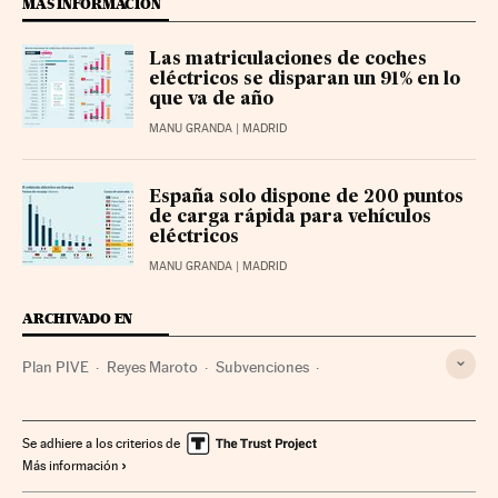
MÁS INFORMACIÓN
Las matriculaciones de coches
eléctricos se disparan un 91% en lo
que va de año
MANU GRANDA
| MADRID
España solo dispone de 200 puntos
de carga rápida para vehículos
eléctricos
MANU GRANDA
| MADRID
ARCHIVADO EN
Plan PIVE
Reyes Maroto
Subvenciones
Coches eléctricos
Ayudas públicas
Coches
Política económica
Contaminación
Vehículos
Se adhiere a los criterios de
Más información
Problemas ambientales
Gobierno
Ministerios