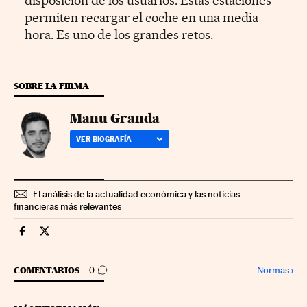
disposición de los usuarios. Estas estaciones
permiten recargar el coche en una media
hora. Es uno de los grandes retos.
SOBRE LA FIRMA
Manu Granda
VER BIOGRAFÍA
El análisis de la actualidad económica y las noticias
financieras más relevantes
Companias Cinco Días en Facebook
Companias Cinco Días en Twitter
IR A LOS COMENTARIOS
Normas
›
COMENTARIOS
0