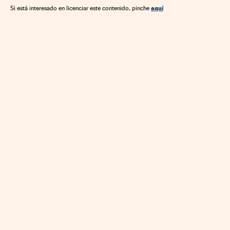
Administración Estado
Economía
Transporte
aquí
Si está interesado en licenciar este contenido, pinche
Medio ambiente
Administración pública
Política
Ministerio de Industria