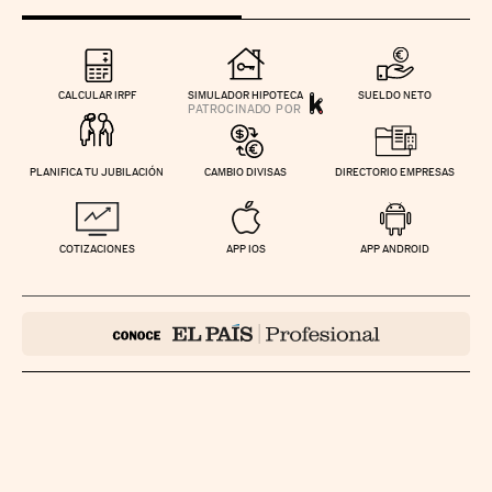
CALCULAR IRPF
SIMULADOR HIPOTECA
SUELDO NETO
PLANIFICA TU JUBILACIÓN
CAMBIO DIVISAS
DIRECTORIO EMPRESAS
COTIZACIONES
APP IOS
APP ANDROID