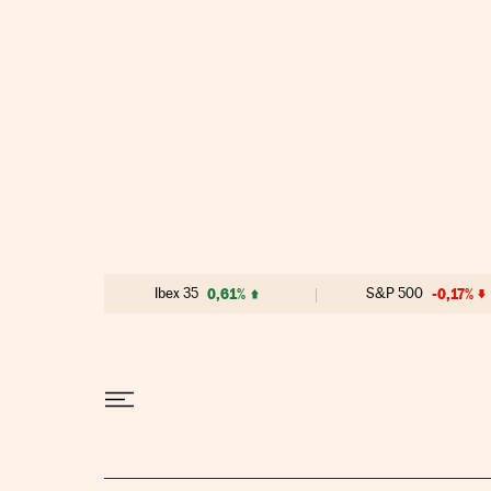
Ir al contenido
Ibex 35
0,61%
S&P 500
-0,17%