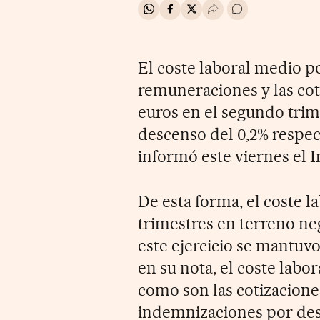
Compartir en Whatsapp
Compartir en Facebook
Compartir en Twitter
Desplegar Redes Soci
Ir a los comentar
El coste laboral medio po
remuneraciones y las coti
euros en el segundo trim
descenso del 0,2% respec
informó este viernes el I
De esta forma, el coste l
trimestres en terreno neg
este ejercicio se mantuvo
en su nota, el coste labo
como son las cotizaciones
indemnizaciones por des