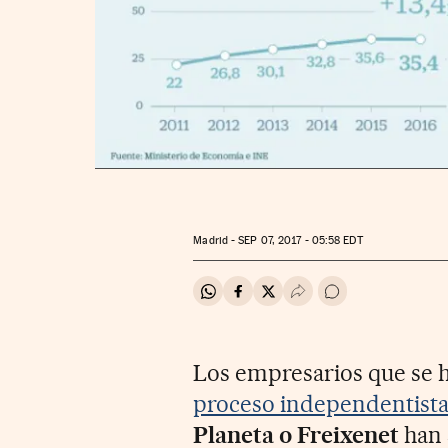
Madrid -
SEP
07, 2017 - 05:58
EDT
Compartir en Whatsapp
Compartir en Facebook
Compartir en Twitter
Desplegar Redes Soci
Ir a los comentar
Los empresarios que se 
proceso independentista
Planeta o Freixenet
han 