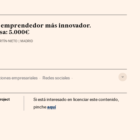
l emprendedor más innovador.
a: 5.000€
RTÍN-NIETO
| MADRID
iones empresariales
Redes sociales
s
Economía
Trabajo
Telecomunicaciones
Si está interesado en licenciar este contenido,
aquí
pinche