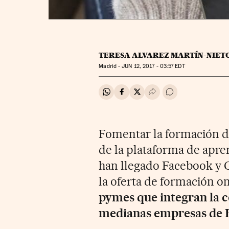
TERESA ALVAREZ MARTÍN-NIET
Madrid -
JUN
12, 2017 - 03:57
EDT
Compartir en Whatsapp
Compartir en Facebook
Compartir en Twitter
Desplegar Redes Soci
Ir a los comentar
Fomentar la formación di
de la plataforma de apren
han llegado Facebook y C
la oferta de formación on
pymes que integran la 
medianas empresas de 