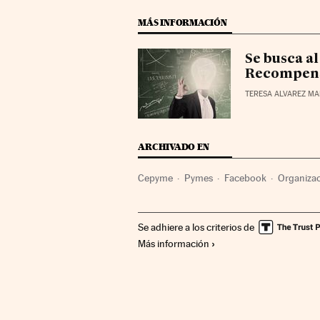
MÁS INFORMACIÓN
Se busca a
Recompens
TERESA ALVAREZ MA
ARCHIVADO EN
Cepyme
Pymes
Facebook
Organizac
Relaciones laborales
Internet
Empresa
Se adhiere a los criterios de
Comunicaciones
Más información