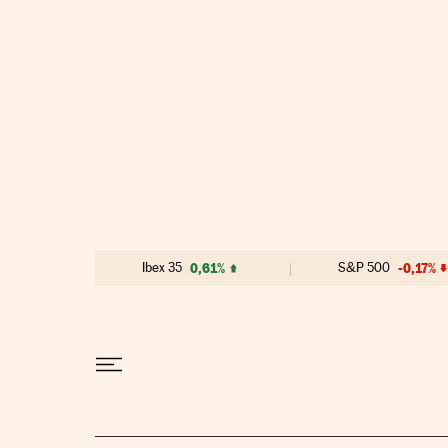
Ir al contenido
Ibex 35
0,61%
S&P 500
-0,17%