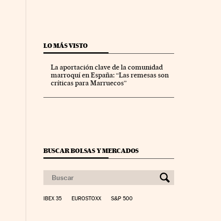
LO MÁS VISTO
La aportación clave de la comunidad
marroquí en España: “Las remesas son
críticas para Marruecos”
BUSCAR BOLSAS Y MERCADOS
yme Cinco Días en Facebook
io Pyme Cinco Días en Twitter
IBEX 35
EUROSTOXX
S&P 500