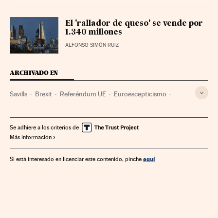
El 'rallador de queso' se vende por
1.340 millones
ALFONSO SIMÓN RUIZ
ARCHIVADO EN
Savills
Brexit
Referéndum UE
Euroescepticismo
Referéndum
Elecciones europeas
Unión política europea
Mercado inmobiliario
Vivienda
Se adhiere a los criterios de
Más información
Elecciones
Unión Europea
Ideologías
Empresas
Urbanismo
Organizaciones internacionales
Europa
aquí
Si está interesado en licenciar este contenido, pinche
Economía
Política
Relaciones exteriores
Reino Unido