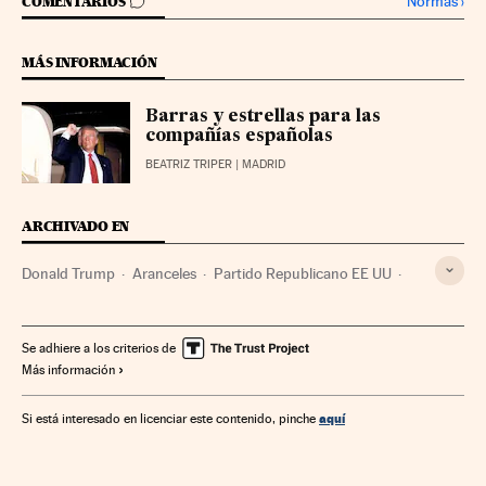
IR A LOS COMENTARIOS
Normas
›
COMENTARIOS
MÁS INFORMACIÓN
Barras y estrellas para las
compañías españolas
BEATRIZ TRIPER
| MADRID
ARCHIVADO EN
Donald Trump
Aranceles
Partido Republicano EE UU
Mano obra
China
Comercio exterior
Asia Oriental
Partidos políticos
Empleo
Asia
Comercio
Política
Se adhiere a los criterios de
Más información
Trabajo
aquí
Si está interesado en licenciar este contenido, pinche