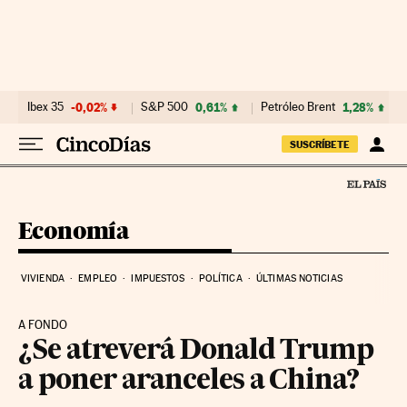
Ir al contenido
Ibex 35
-0,02%
S&P 500
0,61%
Petróleo Brent
1,28%
SUSCRÍBETE
Economía
VIVIENDA
EMPLEO
IMPUESTOS
POLÍTICA
ÚLTIMAS NOTICIAS
A FONDO
¿Se atreverá Donald Trump
a poner aranceles a China?