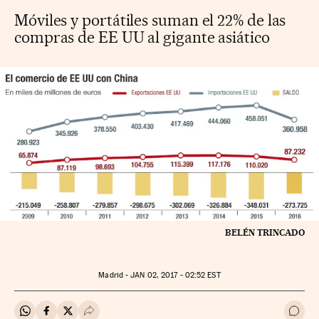
Móviles y portátiles suman el 22% de las
compras de EE UU al gigante asiático
BELÉN TRINCADO
Madrid -
JAN
02, 2017 - 02:52
EST
Compartir en Whatsapp
Compartir en Facebook
Compartir en Twitter
Desplegar Redes Sociales
Ir a 