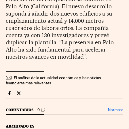
Palo Alto (California). El nuevo desarrollo
supondrá añadir dos nuevos edificios a su
emplazamiento actual y 14.000 metros
cuadrados de laboratorios. La compañía
cuenta ya con 130 investigadores y prevé
duplicar la plantilla. “La presencia en Palo
Alto ha sido fundamental para acelerar
nuestros avances en movilidad”.
El análisis de la actualidad económica y las noticias
financieras más relevantes
Companias Cinco Días en Facebook
Companias Cinco Días en Twitter
IR A LOS COMENTARIOS
Normas
›
COMENTARIOS
0
ARCHIVADO EN