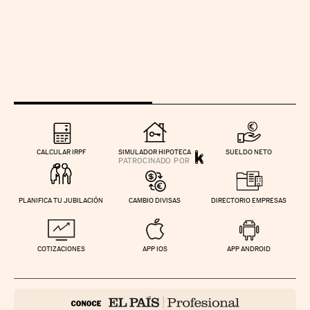
CALCULAR IRPF
SIMULADOR HIPOTECA
SUELDO NETO
PLANIFICA TU JUBILACIÓN
CAMBIO DIVISAS
DIRECTORIO EMPRESAS
COTIZACIONES
APP IOS
APP ANDROID