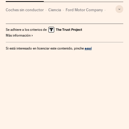
Coches sin conductor
Ciencia
Ford Motor Company
Nuevas tecnologías
Coches
Fabricantes automóviles
Vehículos
Automoción
Empresas
Se adhiere a los criterios de
Más información
Tecnologías movilidad
Transporte
Economía
Tecnología
Industria
aquí
Si está interesado en licenciar este contenido, pinche