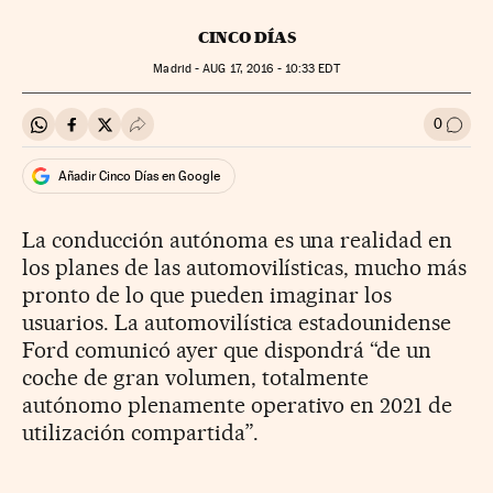
CINCO DÍAS
Madrid -
AUG
17, 2016 - 10:33
EDT
0
Compartir en Whatsapp
Compartir en Facebook
Compartir en Twitter
Desplegar Redes Sociales
Ir a l
Añadir Cinco Días en Google
La conducción autónoma es una realidad en
los planes de las automovilísticas, mucho más
pronto de lo que pueden imaginar los
usuarios. La automovilística estadounidense
Ford comunicó ayer que dispondrá “de un
coche de gran volumen, totalmente
autónomo plenamente operativo en 2021 de
utilización compartida”.