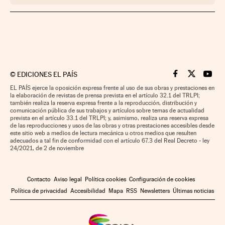
©
EDICIONES EL PAÍS
Cinco Días en F
Cinco Días e
Cinco 
EL PAÍS ejerce la oposición expresa frente al uso de sus obras y prestaciones en
la elaboración de revistas de prensa prevista en el artículo 32.1 del TRLPI;
también realiza la reserva expresa frente a la reproducción, distribución y
comunicación pública de sus trabajos y artículos sobre temas de actualidad
prevista en el artículo 33.1 del TRLPI; y, asimismo, realiza una reserva expresa
de las reproducciones y usos de las obras y otras prestaciones accesibles desde
este sitio web a medios de lectura mecánica u otros medios que resulten
adecuados a tal fin de conformidad con el artículo 67.3 del Real Decreto - ley
24/2021, de 2 de noviembre
Contacto
Aviso legal
Política cookies
Configuración de cookies
Política de privacidad
Accesibilidad
Mapa
RSS
Newsletters
Últimas noticias