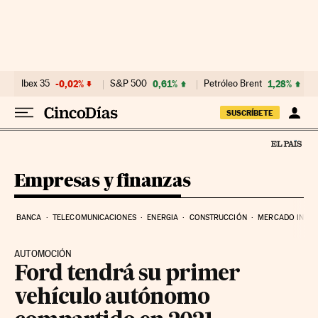
Ir al contenido
Ibex 35
-0,02%
S&P 500
0,61%
Petróleo Brent
1,28%
SUSCRÍBETE
Empresas y finanzas
BANCA
TELECOMUNICACIONES
ENERGIA
CONSTRUCCIÓN
MERCADO INMOB
AUTOMOCIÓN
Ford tendrá su primer
vehículo autónomo