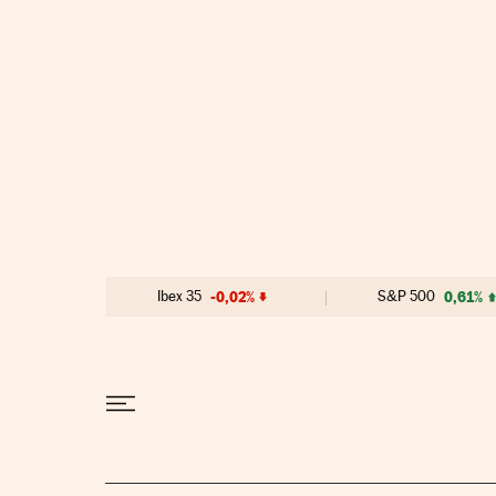
Ir al contenido
Ibex 35
-0,02%
S&P 500
0,61%