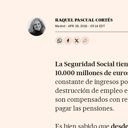
RAQUEL PASCUAL CORTÉS
Madrid -
APR
26, 2016 - 05:14
EDT
Compartir en Whatsapp
Compartir en Facebook
Compartir en Twitter
Desplegar Redes Soci
La Seguridad Social tie
10.000 millones de euro
constante de ingresos por
destrucción de empleo es
son compensados con rei
pagar las pensiones.
Es bien sabido que
desde