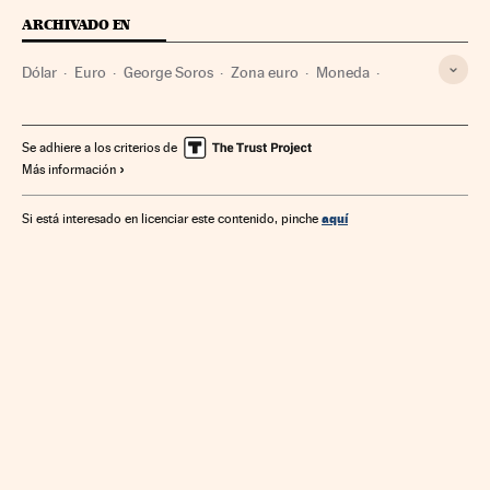
ARCHIVADO EN
Dólar
Euro
George Soros
Zona euro
Moneda
China
Dinero
Asia Oriental
Medios de pago
Economía europea
Asia
Se adhiere a los criterios de
Más información
Organizaciones internacionales
Europa
Finanzas
Economía
aquí
Si está interesado en licenciar este contenido, pinche