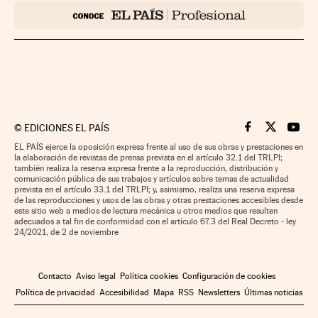
©
EDICIONES EL PAÍS
Cinco Días en F
Cinco Días e
Cinco 
EL PAÍS ejerce la oposición expresa frente al uso de sus obras y prestaciones en
la elaboración de revistas de prensa prevista en el artículo 32.1 del TRLPI;
también realiza la reserva expresa frente a la reproducción, distribución y
comunicación pública de sus trabajos y artículos sobre temas de actualidad
prevista en el artículo 33.1 del TRLPI; y, asimismo, realiza una reserva expresa
de las reproducciones y usos de las obras y otras prestaciones accesibles desde
este sitio web a medios de lectura mecánica u otros medios que resulten
adecuados a tal fin de conformidad con el artículo 67.3 del Real Decreto - ley
24/2021, de 2 de noviembre
Contacto
Aviso legal
Política cookies
Configuración de cookies
Política de privacidad
Accesibilidad
Mapa
RSS
Newsletters
Últimas noticias