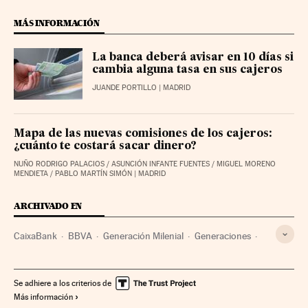
MÁS INFORMACIÓN
La banca deberá avisar en 10 días si
cambia alguna tasa en sus cajeros
JUANDE PORTILLO
| MADRID
Mapa de las nuevas comisiones de los cajeros:
¿cuánto te costará sacar dinero?
NUÑO RODRIGO PALACIOS
/
ASUNCIÓN INFANTE FUENTES
/
MIGUEL MORENO
MENDIETA
/
PABLO MARTÍN SIMÓN
| MADRID
ARCHIVADO EN
CaixaBank
BBVA
Generación Milenial
Generaciones
Bankia
Internet
Empresas
Economía
Telecomunicaciones
Comunicaciones
Sociedad
Se adhiere a los criterios de
Más información
Bancos
Banca
Finanzas