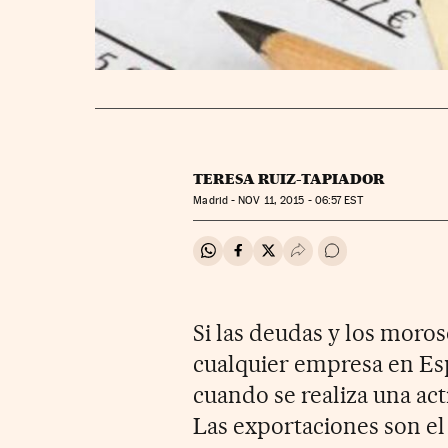
TERESA RUIZ-TAPIADOR
Madrid -
NOV
11, 2015 - 06:57
EST
Compartir en Whatsapp
Compartir en Facebook
Compartir en Twitter
Desplegar Redes Soci
Ir a los comentar
Si las deudas y los moro
cualquier empresa en Esp
cuando se realiza una act
Las exportaciones son el