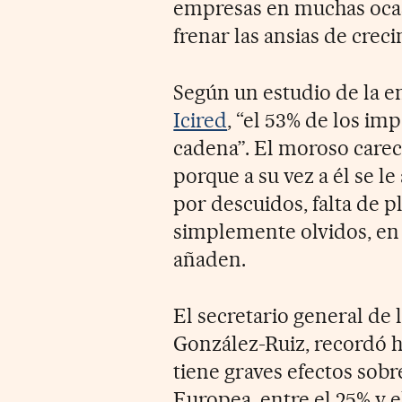
empresas en muchas ocas
frenar las ansias de creci
Según un estudio de la 
Icired
, “el 53% de los i
cadena”. El moroso carec
porque a su vez a él se 
por descuidos, falta de p
simplemente olvidos, en 
añaden.
El secretario general de
González-Ruiz, recordó 
tiene graves efectos sob
Europea, entre el 25% y 