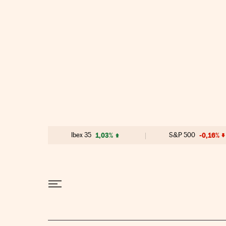
Ir al contenido
Ibex 35
1,03%
S&P 500
-0,16%