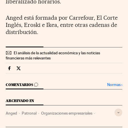
liberalizado horarios.
Anged está formada por Carrefour, El Corte
Inglés, Eroski e Ikea, entre otras cadenas de
distribución.
El análisis de la actualidad económica y las noticias
financieras más relevantes
Companias Cinco Días en Facebook
Companias Cinco Días en Twitter
IR A LOS COMENTARIOS
Normas
›
COMENTARIOS
ARCHIVADO EN
Anged
Patronal
Organizaciones empresariales
Distribución
Relaciones laborales