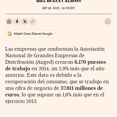
BIEL HUGUET ALBONS
SEP
16, 2015 - 14:29
EDT
Compartir en Whatsapp
Compartir en Facebook
Compartir en Twitter
Desplegar Redes Sociales
Ir a 
Añadir Cinco Días en Google
Las empresas que conforman la Asociación
Nacional de Grandes Empresas de
Distribución (Anged) crearon
6.170 puestos
de trabajo
en 2014, un 2,9% más que el año
anterior. Este dato es debido a la
recuperación del consumo, que se tradujo en
una cifra de negocio de
37.811 millones de
euros
, lo que supone un 1,6% más que en el
ejercicio 2013.