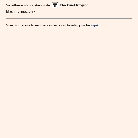
Establecimientos comerciales
Empleo
Comercio
Se adhiere a los criterios de
Más información
Empresas
Economía
Trabajo
aquí
Si está interesado en licenciar este contenido, pinche