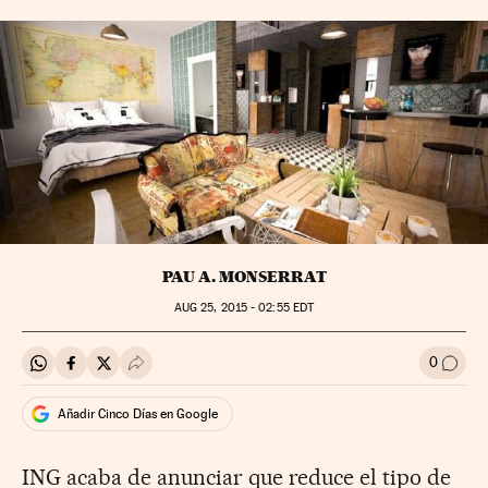
PAU A. MONSERRAT
AUG
25, 2015 - 02:55
EDT
0
Compartir en Whatsapp
Compartir en Facebook
Compartir en Twitter
Desplegar Redes Sociales
Ir a l
Añadir Cinco Días en Google
ING acaba de anunciar que reduce el tipo de