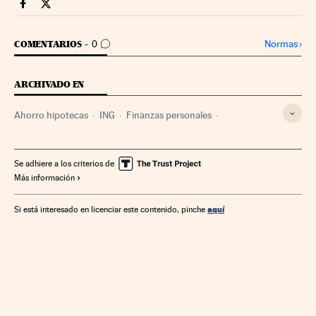
Economia Cinco Días en Facebook
Economia Cinco Días en Twitter
IR A LOS COMENTARIOS
Normas
›
COMENTARIOS
0
ARCHIVADO EN
Ahorro hipotecas
ING
Finanzas personales
Tipos interés
Ahorro
Servicios bancarios
Economía doméstica
Créditos
Economía
Banca
Se adhiere a los criterios de
Más información
Gastos hipotecarios
Hipotecas
Mercado hipotecario
Mercados financieros
Finanzas
Euribor
aquí
Si está interesado en licenciar este contenido, pinche