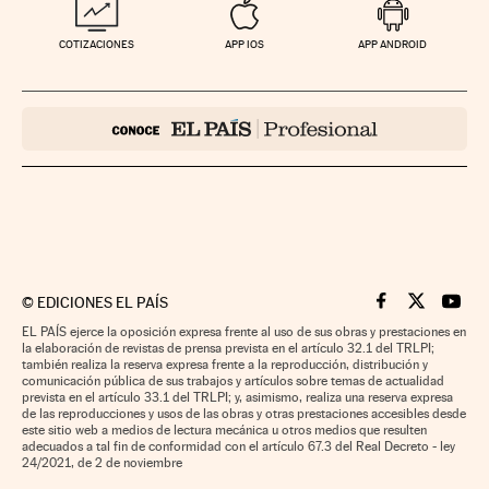
COTIZACIONES
APP IOS
APP ANDROID
©
EDICIONES EL PAÍS
Cinco Días en F
Cinco Días e
Cinco 
EL PAÍS ejerce la oposición expresa frente al uso de sus obras y prestaciones en
la elaboración de revistas de prensa prevista en el artículo 32.1 del TRLPI;
también realiza la reserva expresa frente a la reproducción, distribución y
comunicación pública de sus trabajos y artículos sobre temas de actualidad
prevista en el artículo 33.1 del TRLPI; y, asimismo, realiza una reserva expresa
de las reproducciones y usos de las obras y otras prestaciones accesibles desde
este sitio web a medios de lectura mecánica u otros medios que resulten
adecuados a tal fin de conformidad con el artículo 67.3 del Real Decreto - ley
24/2021, de 2 de noviembre