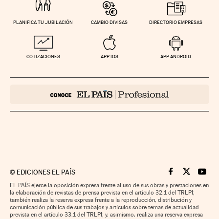
PLANIFICA TU JUBILACIÓN
CAMBIO DIVISAS
DIRECTORIO EMPRESAS
COTIZACIONES
APP IOS
APP ANDROID
©
EDICIONES EL PAÍS
Cinco Días en F
Cinco Días e
Cinco 
EL PAÍS ejerce la oposición expresa frente al uso de sus obras y prestaciones en
la elaboración de revistas de prensa prevista en el artículo 32.1 del TRLPI;
también realiza la reserva expresa frente a la reproducción, distribución y
comunicación pública de sus trabajos y artículos sobre temas de actualidad
prevista en el artículo 33.1 del TRLPI; y, asimismo, realiza una reserva expresa