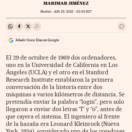
MARIMAR JIMÉNEZ
Madrid -
JUN
23, 2015 - 02:43
EDT
Compartir en Whatsapp
Compartir en Facebook
Compartir en Twitter
Desplegar Redes Sociales
Ir a 
Añadir Cinco Días en Google
El 29 de octubre de 1969 dos ordenadores,
uno en la Universidad de California en Los
Ángeles (UCLA) y el otro en el Stanford
Research Institute entablaron la primera
conversación de la historia entre dos
máquinas a varios kilómetros de distancia. Se
pretendía enviar la palabra “login”, pero solo
llegaron a enviar dos letras “l” y “o”, antes de
que cayera el sistema. El ingeniero al frente
de la hazaña era Leonard Kleinrock (Nueva
York, 1934), considerado uno de los creadores