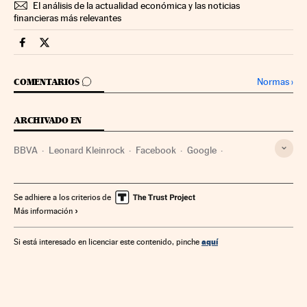
El análisis de la actualidad económica y las noticias
financieras más relevantes
Companias Cinco Días en Facebook
Companias Cinco Días en Twitter
IR A LOS COMENTARIOS
Normas
›
COMENTARIOS
ARCHIVADO EN
BBVA
Leonard Kleinrock
Facebook
Google
Redes sociales
Buscadores
Apple
Internet
Empresas
Economía
Telecomunicaciones
Se adhiere a los criterios de
Más información
Comunicaciones
aquí
Si está interesado en licenciar este contenido, pinche