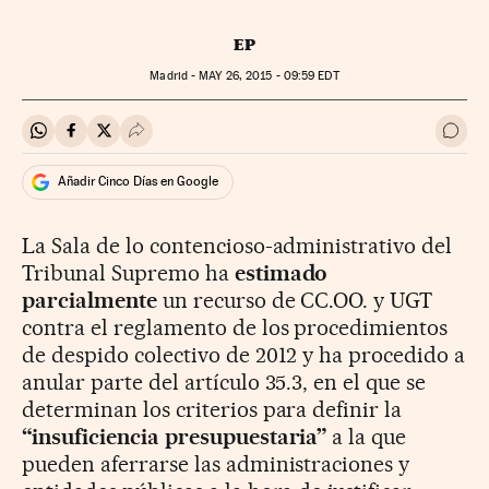
EP
Madrid -
MAY
26, 2015 - 09:59
EDT
Compartir en Whatsapp
Compartir en Facebook
Compartir en Twitter
Desplegar Redes Sociales
Ir a 
Añadir Cinco Días en Google
La Sala de lo contencioso-administrativo del
Tribunal Supremo ha
estimado
parcialmente
un recurso de CC.OO. y UGT
contra el reglamento de los procedimientos
de despido colectivo de 2012 y ha procedido a
anular parte del artículo 35.3, en el que se
determinan los criterios para definir la
“insuficiencia presupuestaria”
a la que
pueden aferrarse las administraciones y