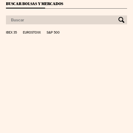
BUSCAR BOLSAS Y MERCADOS
IBEX 35
EUROSTOXX
S&P 500
CALCULAR IRPF
SIMULADOR HIPOTECA
SUELDO NETO