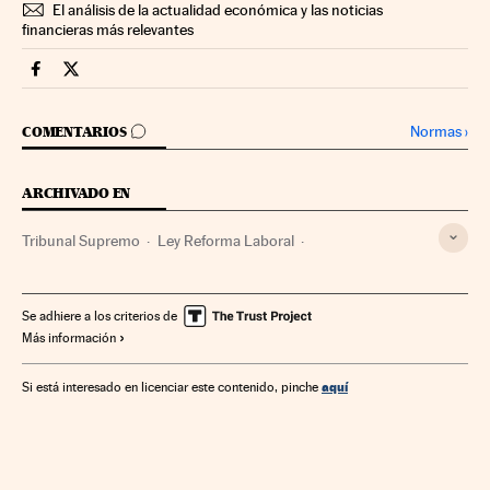
El análisis de la actualidad económica y las noticias
financieras más relevantes
Economia Cinco Días en Facebook
Economia Cinco Días en Twitter
IR A LOS COMENTARIOS
Normas
›
COMENTARIOS
ARCHIVADO EN
Tribunal Supremo
Ley Reforma Laboral
Reformas laborales
Despido
Empleo público
Legislación española
Tribunales
Poder judicial
Se adhiere a los criterios de
Más información
Relaciones laborales
Empleo
Política laboral
Legislación
Justicia
Trabajo
aquí
Si está interesado en licenciar este contenido, pinche