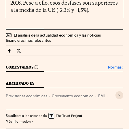
2016. Pese a ello, esos desfases son superiores
a la media de la UE (-2,3% y -1,5%).
El análisis de la actualidad económica y las noticias
financieras más relevantes
Economia Cinco Días en Facebook
Economia Cinco Días en Twitter
IR A LOS COMENTARIOS
Normas
›
COMENTARIOS
ARCHIVADO EN
Previsiones económicas
Crecimiento económico
FMI
PIB
Zona euro
Deuda pública
Indicadores económicos
Financiación déficit
Se adhiere a los criterios de
Más información
Economía europea
Estados Unidos
Política económica