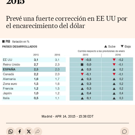
2015
Prevé una fuerte corrección en EE UU por
el encarecimiento del dólar
Madrid -
APR
14, 2015 - 15:38
EDT
Compartir en Whatsapp
Compartir en Facebook
Compartir en Twitter
Desplegar Redes Sociales
Ir a 