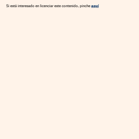
Coyuntura económica
Déficit público
Unión Europea
aquí
Si está interesado en licenciar este contenido, pinche
Norteamérica
Organizaciones internacionales
Finanzas públicas
Europa
América
Relaciones exteriores
Finanzas
Economía