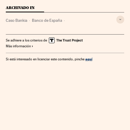
ARCHIVADO EN
Caso Bankia
Banco de España
Falsificación documentos
Fiscalía Anticorrupción
Fusiones bancarias
Estafas
Corrupción política
Se adhiere a los criterios de
Más información
Delitos económicos
Fiscalía
Falsificaciones
Casos judiciales
Corrupción
Bankia
aquí
Si está interesado en licenciar este contenido, pinche
Mercados financieros
Poder judicial
Bancos
Empresas
Economía
Banca
Política
Delitos
Finanzas
Justicia