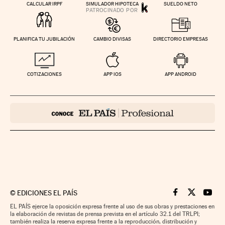
CALCULAR IRPF
SIMULADOR HIPOTECA
SUELDO NETO
PLANIFICA TU JUBILACIÓN
CAMBIO DIVISAS
DIRECTORIO EMPRESAS
COTIZACIONES
APP IOS
APP ANDROID
©
EDICIONES EL PAÍS
Cinco Días en F
Cinco Días e
Cinco 
EL PAÍS ejerce la oposición expresa frente al uso de sus obras y prestaciones en
la elaboración de revistas de prensa prevista en el artículo 32.1 del TRLPI;
también realiza la reserva expresa frente a la reproducción, distribución y