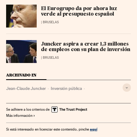
El Eurogrupo da por ahora luz
verde al presupuesto español
| BRUSELAS
Juncker aspira a crear 1,3 millones
de empleos con su plan de inversión
| BRUSELAS
ARCHIVADO EN
Jean-Claude Juncker
Inversión pública
Infraestructuras del transporte
Mercado energético
Energía
Medio ambiente
Finanzas públicas
Se adhiere a los criterios de
Más información
Plan Juncker
Comisión Europea
BEI
Fondos estructurales
Política financiera
aquí
Si está interesado en licenciar este contenido, pinche