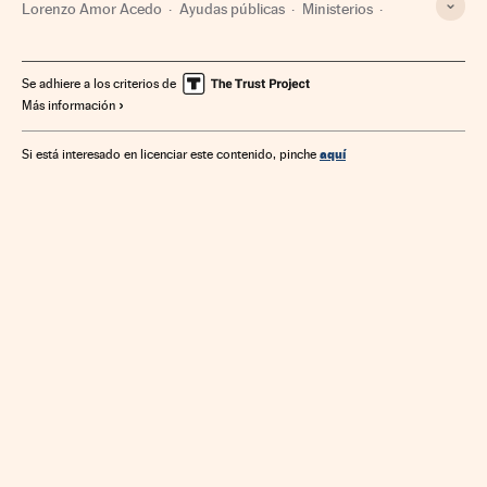
Lorenzo Amor Acedo
Ayudas públicas
Ministerios
Política económica
Empresas
Seguridad Social
España
Economía
Política laboral
Se adhiere a los criterios de
Más información
Administración Estado
Administración pública
UPTA
Empleo autónomo
Empleo
Trabajo
aquí
Si está interesado en licenciar este contenido, pinche
Ministerio de Inclusión, Seguridad Social y Migraciones