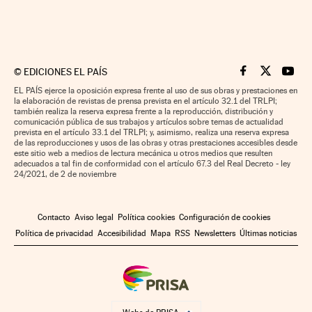
©
EDICIONES EL PAÍS
Cinco Días en F
Cinco Días e
Cinco 
EL PAÍS ejerce la oposición expresa frente al uso de sus obras y prestaciones en
la elaboración de revistas de prensa prevista en el artículo 32.1 del TRLPI;
también realiza la reserva expresa frente a la reproducción, distribución y
comunicación pública de sus trabajos y artículos sobre temas de actualidad
prevista en el artículo 33.1 del TRLPI; y, asimismo, realiza una reserva expresa
de las reproducciones y usos de las obras y otras prestaciones accesibles desde
este sitio web a medios de lectura mecánica u otros medios que resulten
adecuados a tal fin de conformidad con el artículo 67.3 del Real Decreto - ley
24/2021, de 2 de noviembre
Contacto
Aviso legal
Política cookies
Configuración de cookies
Política de privacidad
Accesibilidad
Mapa
RSS
Newsletters
Últimas noticias