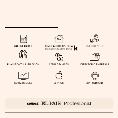
CALCULAR IRPF
SIMULADOR HIPOTECA
SUELDO NETO
PLANIFICA TU JUBILACIÓN
CAMBIO DIVISAS
DIRECTORIO EMPRESAS
COTIZACIONES
APP IOS
APP ANDROID