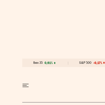
Ir al contenido
Ibex 35
0,61%
S&P 500
-0,17%