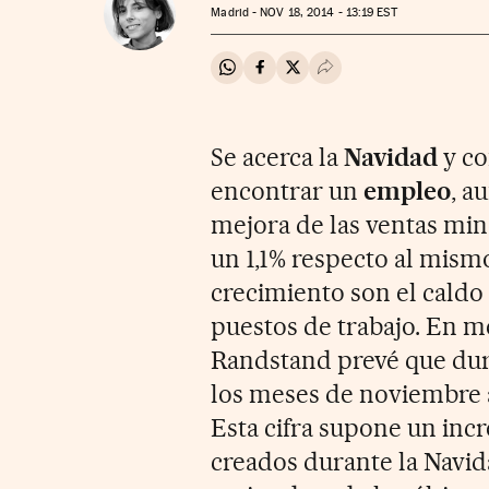
Madrid -
NOV
18, 2014 - 13:19
EST
Compartir en Whatsapp
Compartir en Facebook
Compartir en Twitter
Desplegar Redes Soci
Se acerca la
Navidad
y co
encontrar un
empleo
, a
mejora de las ventas mi
un 1,1% respecto al mism
crecimiento son el caldo 
puestos de trabajo. En m
Randstand prevé que dur
los meses de noviembre 
Esta cifra supone un inc
creados durante la Navida