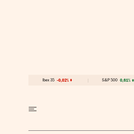
Ir al contenido
Ibex 35
-0,02%
S&P 500
0,61%