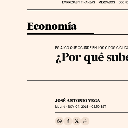
EMPRESAS Y FINANZAS
MERCADOS
ECON
Economía
ES ALGO QUE OCURRE EN LOS GIROS CÍCLI
¿Por qué sube
JOSÉ ANTONIO VEGA
Madrid -
NOV
04, 2014 - 08:50
EST
Compartir en Whatsapp
Compartir en Facebook
Compartir en Twitter
Desplegar Redes Soci