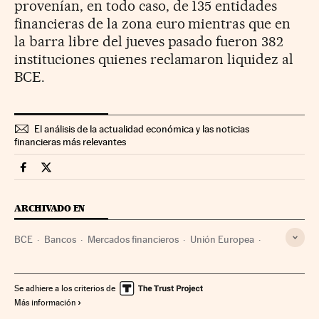
provenían, en todo caso, de 135 entidades
financieras de la zona euro mientras que en
la barra libre del jueves pasado fueron 382
instituciones quienes reclamaron liquidez al
BCE.
El análisis de la actualidad económica y las noticias
financieras más relevantes
Mercados Financieros Cinco Días en Facebook
Mercados Financieros Cinco Días en Twitter
ARCHIVADO EN
BCE
Bancos
Mercados financieros
Unión Europea
Organizaciones internacionales
Europa
Relaciones exteriores
Banca
Finanzas
Se adhiere a los criterios de
Más información