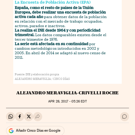
ALEJANDRO MERAVIGLIA-CRIVELLI ROCHE
APR
28, 2017 - 05:26
EDT
Compartir en Whatsapp
Compartir en Facebook
Compartir en Twitter
Desplegar Redes Sociales
Ir a 
Añadir Cinco Días en Google