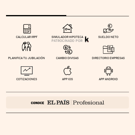
CALCULAR IRPF
SIMULADOR HIPOTECA
SUELDO NETO
PLANIFICA TU JUBILACIÓN
CAMBIO DIVISAS
DIRECTORIO EMPRESAS
COTIZACIONES
APP IOS
APP ANDROID