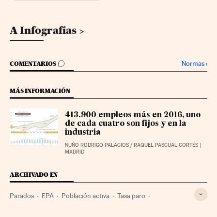
A Infografías
IR A LOS COMENTARIOS
Normas
›
COMENTARIOS
MÁS INFORMACIÓN
413.900 empleos más en 2016, uno
de cada cuatro son fijos y en la
industria
NUÑO RODRIGO PALACIOS
/
RAQUEL PASCUAL CORTÉS
|
MADRID
ARCHIVADO EN
Parados
EPA
Población activa
Tasa paro
Desempleo
Empleo
Trabajo