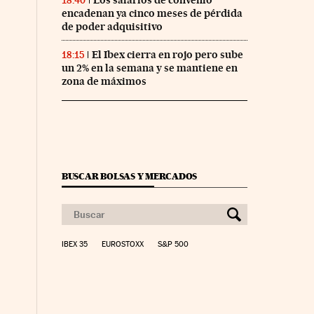
Los salarios de convenio
18:40
encadenan ya cinco meses de pérdida
de poder adquisitivo
El Ibex cierra en rojo pero sube
18:15
un 2% en la semana y se mantiene en
zona de máximos
BUSCAR BOLSAS Y MERCADOS
IBEX 35
EUROSTOXX
S&P 500