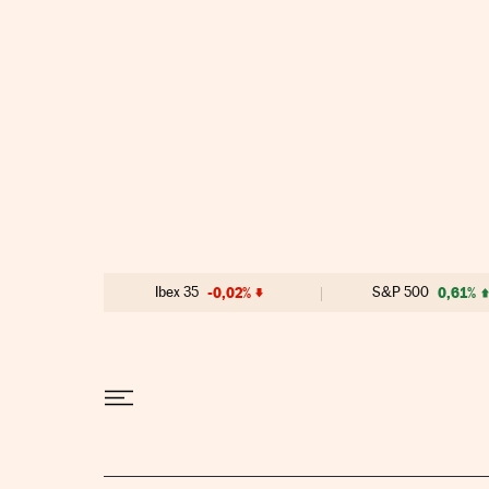
Ir al contenido
Ibex 35
-0,02%
S&P 500
0,61%