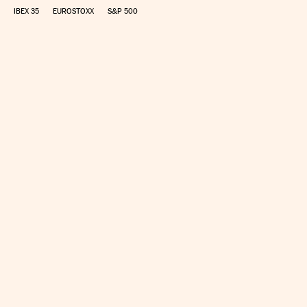
IBEX 35
EUROSTOXX
S&P 500
CALCULAR IRPF
SIMULADOR HIPOTECA
SUELDO NETO
PLANIFICA TU JUBILACIÓN
CAMBIO DIVISAS
DIRECTORIO EMPRESAS