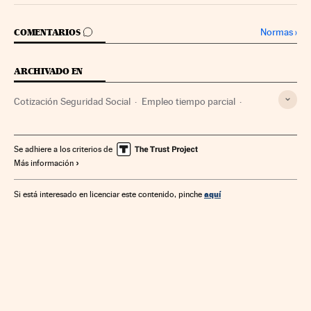
IR A LOS COMENTARIOS
Normas
›
COMENTARIOS
ARCHIVADO EN
Cotización Seguridad Social
Empleo tiempo parcial
BOE
Ley Reforma Laboral
Contratos
Publicaciones oficiales
Reformas laborales
Se adhiere a los criterios de
Más información
Legislación española
Empleo
Seguridad Social
Economía
Política laboral
Trabajo
Legislación
Justicia
aquí
Si está interesado en licenciar este contenido, pinche