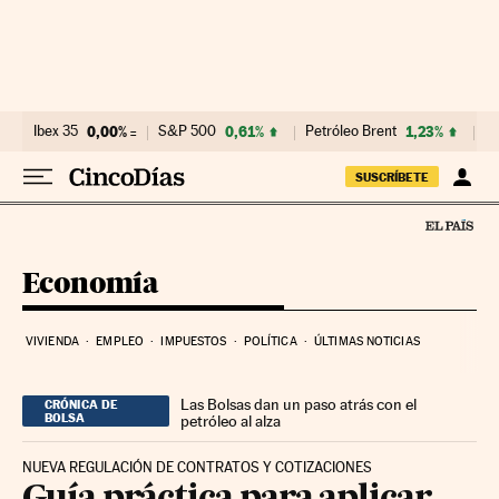
Ir al contenido
Ibex 35
0,00%
S&P 500
0,61%
Petróleo Brent
1,23%
Eu
SUSCRÍBETE
Economía
VIVIENDA
EMPLEO
IMPUESTOS
POLÍTICA
ÚLTIMAS NOTICIAS
Las Bolsas dan un paso atrás con el
CRÓNICA DE
BOLSA
petróleo al alza
NUEVA REGULACIÓN DE CONTRATOS Y COTIZACIONES