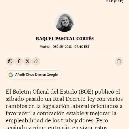
EFE (EFE)
RAQUEL PASCUAL CORTÉS
Madrid -
DEC
25, 2013 - 07:40
EST
Compartir en Whatsapp
Compartir en Facebook
Compartir en Twitter
Desplegar Redes Sociales
Ir a 
Añadir Cinco Días en Google
El Boletín Oficial del Estado (BOE) publicó el
sábado pasado un Real Decreto-ley con varios
cambios en la legislación laboral orientados a
favorecer la contración estable y mejorar la
empleabilidad de los trabajadores. Pero
¿cuándo y cómo entrarán en vigor estos