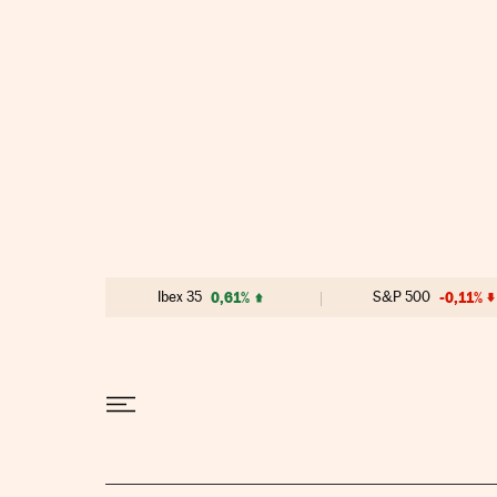
Ir al contenido
Ibex 35
0,61%
S&P 500
-0,11%