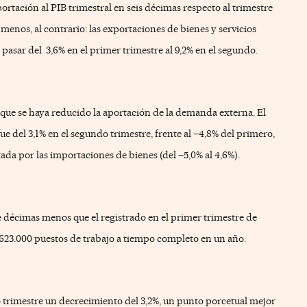
portación al PIB trimestral en seis décimas respecto al trimestre
menos, al contrario: l
as exportaciones de bienes y servicios
l pasar del
3,6% en el primer trimestre al 9,2% en el segundo.
í que se haya reducido la aportación de la demanda externa. E
l
fue del 3,1% en el segundo
trimestre, frente al –4,8% del primero,
da por las importaciones de bienes (del –5,0% al 4,6%).
te décimas menos que el registrado en el primer trimestre de
623.000 puestos de trabajo a tiempo completo en un año.
o trimestre un decrecimiento del 3,2%, un
punto porcetual mejor