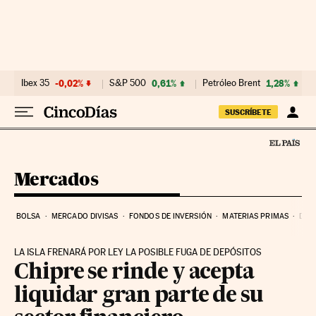
Ir al contenido
Ibex 35
-0,02%
S&P 500
0,61%
Petróleo Brent
1,28%
SUSCRÍBETE
Mercados
BOLSA
MERCADO DIVISAS
FONDOS DE INVERSIÓN
MATERIAS PRIMAS
DEU
LA ISLA FRENARÁ POR LEY LA POSIBLE FUGA DE DEPÓSITOS
Chipre se rinde y acepta
liquidar gran parte de su