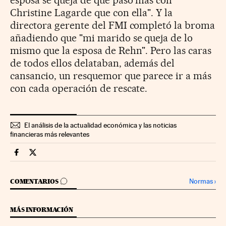
esposa se queja de que paso más con
Christine Lagarde que con ella". Y la
directora gerente del FMI completó la broma
añadiendo que "mi marido se queja de lo
mismo que la esposa de Rehn". Pero las caras
de todos ellos delataban, además del
cansancio, un resquemor que parece ir a más
con cada operación de rescate.
El análisis de la actualidad económica y las noticias
financieras más relevantes
Mercados Financieros Cinco Días en Facebook
Mercados Financieros Cinco Días en Twitter
IR A LOS COMENTARIOS
Normas
›
COMENTARIOS
MÁS INFORMACIÓN