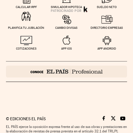
CALCULAR IRPF
SIMULADOR HIPOTECA
SUELDO NETO
PLANIFICA TU JUBILACIÓN
CAMBIO DIVISAS
DIRECTORIO EMPRESAS
COTIZACIONES
APP IOS
APP ANDROID
©
EDICIONES EL PAÍS
Cinco Días en F
Cinco Días e
Cinco 
EL PAÍS ejerce la oposición expresa frente al uso de sus obras y prestaciones en
la elaboración de revistas de prensa prevista en el artículo 32.1 del TRLPI;