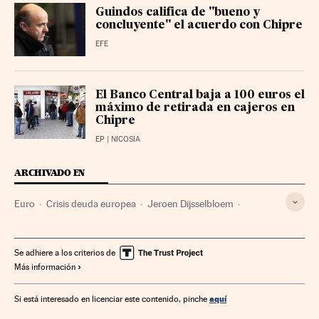
Guindos califica de "bueno y
concluyente" el acuerdo con Chipre
EFE
El Banco Central baja a 100 euros el
máximo de retirada en cajeros en
Chipre
EP
| NICOSIA
ARCHIVADO EN
Euro
Crisis deuda europea
Jeroen Dijsselbloem
Eurogrupo
Chipre
Zona euro
BCE
FMI
Rescate financiero
Unión Europea
Crisis financiera
Se adhiere a los criterios de
Más información
Economía europea
Organizaciones internacionales
España
Relaciones exteriores
Mercados financieros
aquí
Si está interesado en licenciar este contenido, pinche