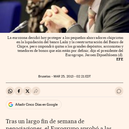
La eurozona decidió hoy proteger a los pequeños ahorradores chipriotas
en la liquidación del banco Laiki y la reestructuración del Banco de
Chipre, pero impondrá quitas a los grandes depósitos, accionistas y
tenedores de bonos que aún están por definir, dijo el presidente del
Eurogrupo, Jeroen Dijsselbloem (d).
EFE
Bruselas -
MAR
25, 2013 - 02:21
EDT
Compartir en Whatsapp
Compartir en Facebook
Compartir en Twitter
Desplegar Redes Sociales
Ir a 
Añadir Cinco Días en Google
Tras un largo fin de semana de
negociaciones, el Eurogrupo aprobó a las