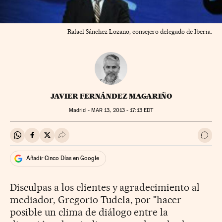
Rafael Sánchez Lozano, consejero delegado de Iberia.
JAVIER FERNÁNDEZ MAGARIÑO
Madrid -
MAR
13, 2013 - 17:13
EDT
Compartir en Whatsapp
Compartir en Facebook
Compartir en Twitter
Desplegar Redes Sociales
Ir a 
Añadir Cinco Días en Google
Disculpas a los clientes y agradecimiento al
mediador, Gregorio Tudela, por "hacer
posible un clima de diálogo entre la