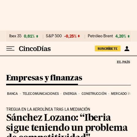
Ir al contenido
Ibex 35
0,61%
S&P 500
-0,25%
Petróleo Brent
4,20%
SUSCRÍBETE
Empresas y finanzas
BANCA
TELECOMUNICACIONES
ENERGIA
CONSTRUCCIÓN
MERCADO INMOB
TREGUA EN LA AEROLÍNEA TRAS LA MEDIACIÓN
Sánchez Lozano: “Iberia
sigue teniendo un problema