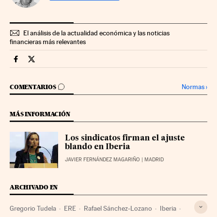
El análisis de la actualidad económica y las noticias
financieras más relevantes
Companias Cinco Días en Facebook
Companias Cinco Días en Twitter
IR A LOS COMENTARIOS
Normas
›
COMENTARIOS
MÁS INFORMACIÓN
Los sindicatos firman el ajuste
blando en Iberia
JAVIER FERNÁNDEZ MAGARIÑO
| MADRID
ARCHIVADO EN
Gregorio Tudela
ERE
Rafael Sánchez-Lozano
Iberia