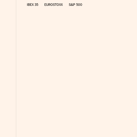
IBEX 35
EUROSTOXX
S&P 500