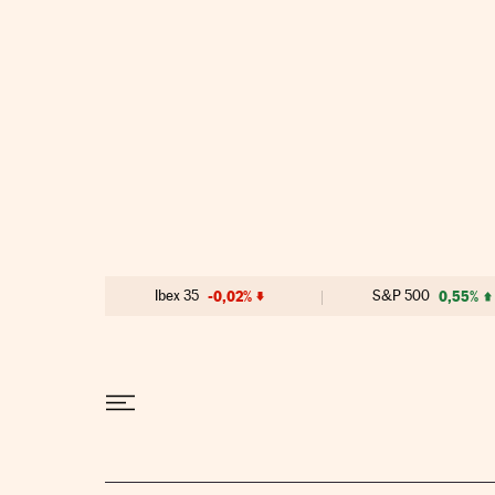
Ir al contenido
Ibex 35
-0,02%
S&P 500
0,55%