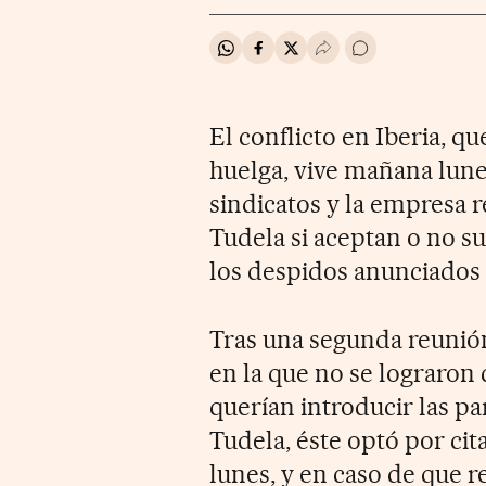
Compartir en Whatsapp
Compartir en Facebook
Compartir en Twitter
Desplegar Redes Soci
Ir a los comentar
El conflicto en Iberia, q
huelga, vive mañana lunes
sindicatos y la empresa 
Tudela si aceptan o no s
los despidos anunciados
Tras una segunda reunió
en la que no se lograron
querían introducir las p
Tudela, éste optó por cit
lunes, y en caso de que 