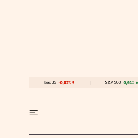
Ir al contenido
Ibex 35
-0,02%
S&P 500
0,61%