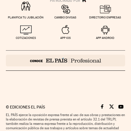
PLANIFICA TU JUBILACIÓN
CAMBIO DIVISAS
DIRECTORIO EMPRESAS
COTIZACIONES
APP IOS
APP ANDROID
©
EDICIONES EL PAÍS
Cinco Días en F
Cinco Días e
Cinco 
EL PAÍS ejerce la oposición expresa frente al uso de sus obras y prestaciones en
la elaboración de revistas de prensa prevista en el artículo 32.1 del TRLPI;
también realiza la reserva expresa frente a la reproducción, distribución y
comunicación pública de sus trabajos y artículos sobre temas de actualidad