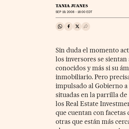
TANIA JUANES
SEP
19, 2008 - 18:00
EDT
Compartir en Whatsapp
Compartir en Facebook
Compartir en Twitter
Desplegar Redes Soci
Sin duda el momento act
los inversores se sientan
conocidos y más si su ámb
inmobiliario. Pero precis
impulsado al Gobierno a 
situadas en la parrilla de
los Real Estate Investme
que cuentan con facetas 
otras que están más cerc