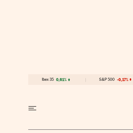
Ir al contenido
Ibex 35
0,61%
S&P 500
-0,17%