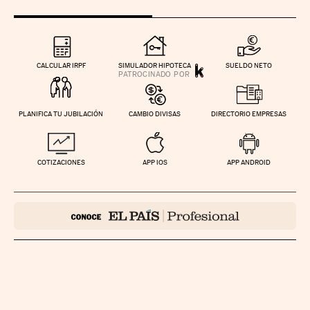
CALCULAR IRPF
SIMULADOR HIPOTECA
SUELDO NETO
PLANIFICA TU JUBILACIÓN
CAMBIO DIVISAS
DIRECTORIO EMPRESAS
COTIZACIONES
APP IOS
APP ANDROID