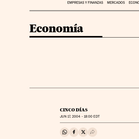
EMPRESAS Y FINANZAS
MERCADOS
ECON
Economía
CINCO DÍAS
JUN
17, 2004 - 18:00
EDT
Compartir en Whatsapp
Compartir en Facebook
Compartir en Twitter
Desplegar Redes Soci