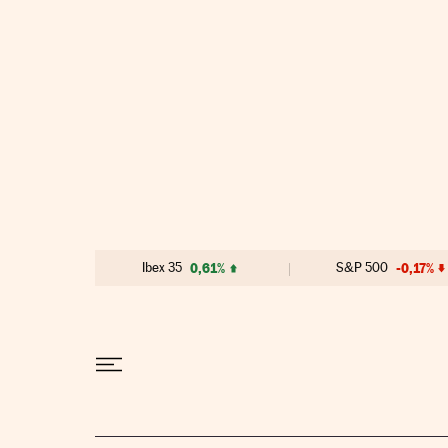
Ir al contenido
Ibex 35
0,61%
S&P 500
-0,17%