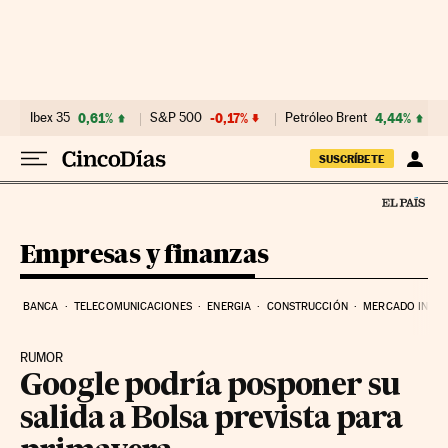
Ir al contenido
Ibex 35
0,61%
S&P 500
-0,17%
Petróleo Brent
4,44%
SUSCRÍBETE
Empresas y finanzas
BANCA
TELECOMUNICACIONES
ENERGIA
CONSTRUCCIÓN
MERCADO INMOB
RUMOR
Google podría posponer su
salida a Bolsa prevista para