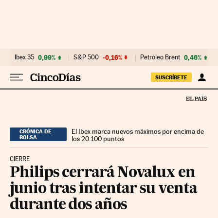
Ir al contenido
Ibex 35
0,99%
S&P 500
-0,16%
Petróleo Brent
0,46%
SUSCRÍBETE
El Ibex marca nuevos máximos por encima de
CRÓNICA DE
BOLSA
los 20.100 puntos
CIERRE
Philips cerrará Novalux en
junio tras intentar su venta
durante dos años