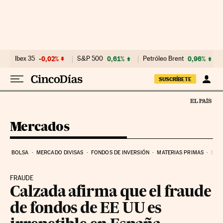
Ir al contenido
Ibex 35
-0,02%
S&P 500
0,61%
Petróleo Brent
0,96%
SUSCRÍBETE
Mercados
BOLSA
MERCADO DIVISAS
FONDOS DE INVERSIÓN
MATERIAS PRIMAS
DEU
FRAUDE
Calzada afirma que el fraude
de fondos de EE UU es