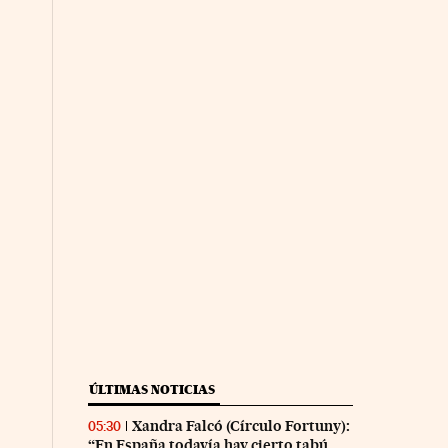
ÚLTIMAS NOTICIAS
Xandra Falcó (Círculo Fortuny):
05:30
“En España todavía hay cierto tabú