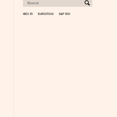
IBEX 35
EUROSTOXX
S&P 500