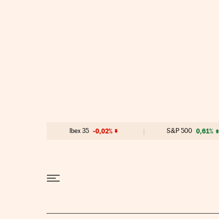
Ir al contenido
Ibex 35
-0,02%
S&P 500
0,61%