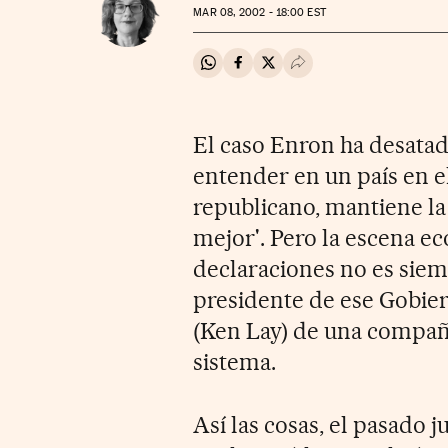
MAR
08, 2002 - 18:00
EST
Compartir en Whatsapp
Compartir en Facebook
Compartir en Twitter
Desplegar Redes Soci
El caso Enron ha desatado
entender en un país en el
republicano, mantiene la
mejor'. Pero la escena e
declaraciones no es siem
presidente de ese Gobier
(Ken Lay) de una compañí
sistema.
Así las cosas, el pasado 