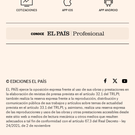
COTIZACIONES
APP IOS
APP ANDROID
©
EDICIONES EL PAÍS
Cinco Días en F
Cinco Días e
Cinco 
EL PAÍS ejerce la oposición expresa frente al uso de sus obras y prestaciones en
la elaboración de revistas de prensa prevista en el artículo 32.1 del TRLPI;
también realiza la reserva expresa frente a la reproducción, distribución y
comunicación pública de sus trabajos y artículos sobre temas de actualidad
prevista en el artículo 33.1 del TRLPI; y, asimismo, realiza una reserva expresa
de las reproducciones y usos de las obras y otras prestaciones accesibles desde
este sitio web a medios de lectura mecánica u otros medios que resulten
adecuados a tal fin de conformidad con el artículo 67.3 del Real Decreto - ley
24/2021, de 2 de noviembre