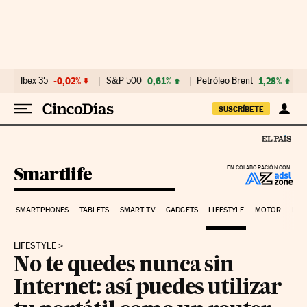
Ir al contenido
Ibex 35
-0,02%
S&P 500
0,61%
Petróleo Brent
1,28%
SUSCRÍBETE
Smartlife
EN COLABORACIÓN CON
SMARTPHONES
TABLETS
SMART TV
GADGETS
LIFESTYLE
MOTOR
PYM
LIFESTYLE
No te quedes nunca sin
Internet: así puedes utilizar