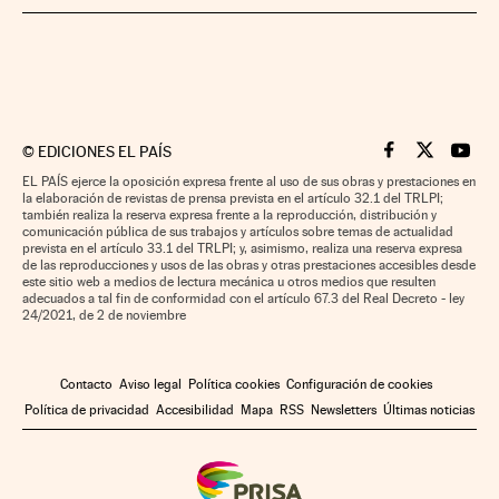
©
EDICIONES EL PAÍS
Cinco Días en F
Cinco Días e
Cinco 
EL PAÍS ejerce la oposición expresa frente al uso de sus obras y prestaciones en
la elaboración de revistas de prensa prevista en el artículo 32.1 del TRLPI;
también realiza la reserva expresa frente a la reproducción, distribución y
comunicación pública de sus trabajos y artículos sobre temas de actualidad
prevista en el artículo 33.1 del TRLPI; y, asimismo, realiza una reserva expresa
de las reproducciones y usos de las obras y otras prestaciones accesibles desde
este sitio web a medios de lectura mecánica u otros medios que resulten
adecuados a tal fin de conformidad con el artículo 67.3 del Real Decreto - ley
24/2021, de 2 de noviembre
Contacto
Aviso legal
Política cookies
Configuración de cookies
Política de privacidad
Accesibilidad
Mapa
RSS
Newsletters
Últimas noticias