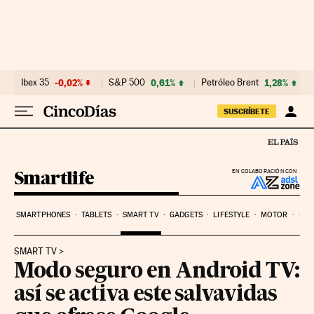
Ir al contenido
Ibex 35
-0,02%
S&P 500
0,61%
Petróleo Brent
1,28%
SUSCRÍBETE
Smartlife
EN COLABORACIÓN CON
SMARTPHONES
TABLETS
SMART TV
GADGETS
LIFESTYLE
MOTOR
PYM
SMART TV
Modo seguro en Android TV:
así se activa este salvavidas