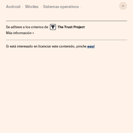
Android
Móviles
Sistemas operativos
Telefonía móvil multimedia
Software
Telefonía móvil
Informática
Tecnologías movilidad
Telefonía
Se adhiere a los criterios de
Más información
Tecnología
Telecomunicaciones
Comunicaciones
Industria
Ciencia
aquí
Si está interesado en licenciar este contenido, pinche