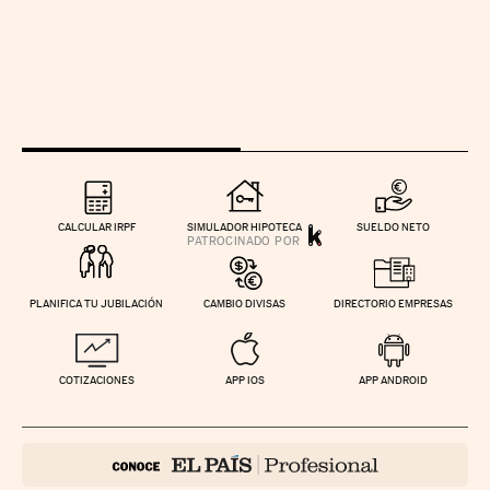
CALCULAR IRPF
SIMULADOR HIPOTECA
SUELDO NETO
PLANIFICA TU JUBILACIÓN
CAMBIO DIVISAS
DIRECTORIO EMPRESAS
COTIZACIONES
APP IOS
APP ANDROID