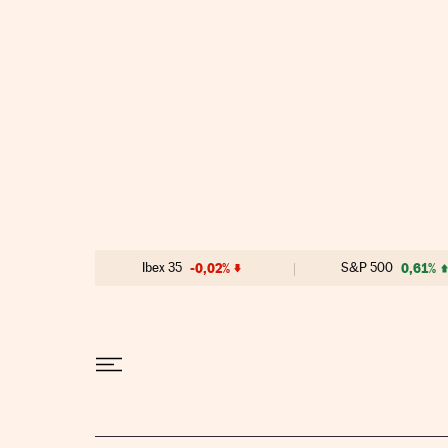
Ir al contenido
Ibex 35
-0,02%
S&P 500
0,61%