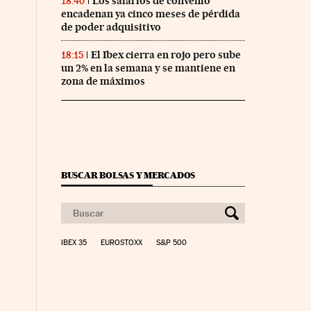
Los salarios de convenio
18:40
encadenan ya cinco meses de pérdida
de poder adquisitivo
El Ibex cierra en rojo pero sube
18:15
un 2% en la semana y se mantiene en
zona de máximos
BUSCAR BOLSAS Y MERCADOS
IBEX 35
EUROSTOXX
S&P 500