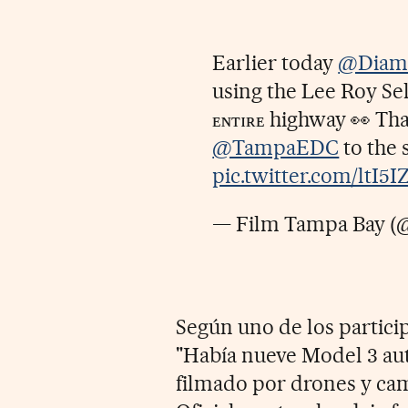
Earlier today
@Diam
using the Lee Roy 
ᴇɴᴛɪʀᴇ highway 👀 Tha
@TampaEDC
to the 
pic.twitter.com/ltI5I
— Film Tampa Bay 
Según uno de los partici
"Había nueve Model 3 au
filmado por drones y ca