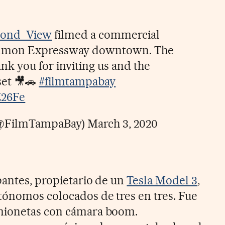
ond_View
filmed a commercial
Selmon Expressway downtown. The
nk you for inviting us and the
set 🎥🚗
#filmtampabay
Z26Fe
(@FilmTampaBay)
March 3, 2020
pantes, propietario de un
Tesla Model 3
,
tónomos colocados de tres en tres. Fue
mionetas con cámara boom.