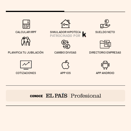
CALCULAR IRPF
SIMULADOR HIPOTECA
SUELDO NETO
PLANIFICA TU JUBILACIÓN
CAMBIO DIVISAS
DIRECTORIO EMPRESAS
COTIZACIONES
APP IOS
APP ANDROID