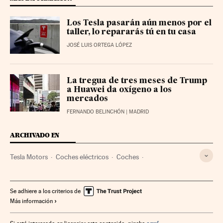
Los Tesla pasarán aún menos por el
taller, lo repararás tú en tu casa
JOSÉ LUIS ORTEGA LÓPEZ
La tregua de tres meses de Trump
a Huawei da oxígeno a los
mercados
FERNANDO BELINCHÓN
| MADRID
ARCHIVADO EN
Tesla Motors
Coches eléctricos
Coches
Fabricantes automóviles
Vehículos
Automoción
Empresas
Economía
Transporte
Industria
Se adhiere a los criterios de
Más información