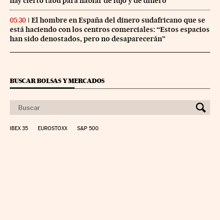
hay cierto tabú para hablar de lujo y de dinero”
El hombre en España del dinero sudafricano que se
05:30
está haciendo con los centros comerciales: “Estos espacios
han sido denostados, pero no desaparecerán”
BUSCAR BOLSAS Y MERCADOS
IBEX 35
EUROSTOXX
S&P 500