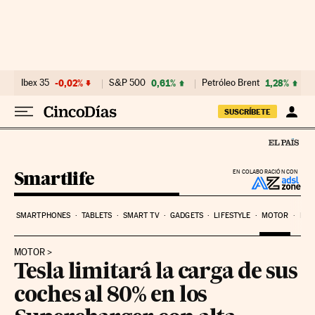
Ir al contenido
Ibex 35
-0,02%
S&P 500
0,61%
Petróleo Brent
1,28%
SUSCRÍBETE
Smartlife
EN COLABORACIÓN CON
SMARTPHONES
TABLETS
SMART TV
GADGETS
LIFESTYLE
MOTOR
PYM
MOTOR
Tesla limitará la carga de sus
coches al 80% en los