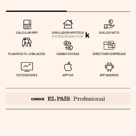
CALCULAR IRPF
SIMULADOR HIPOTECA
SUELDO NETO
PLANIFICA TU JUBILACIÓN
CAMBIO DIVISAS
DIRECTORIO EMPRESAS
COTIZACIONES
APP IOS
APP ANDROID