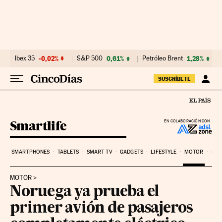
Ir al contenido
Ibex 35
-0,02%
S&P 500
0,61%
Petróleo Brent
1,28%
SUSCRÍBETE
Smartlife
EN COLABORACIÓN CON
SMARTPHONES
TABLETS
SMART TV
GADGETS
LIFESTYLE
MOTOR
PYM
MOTOR
Noruega ya prueba el
primer avión de pasajeros