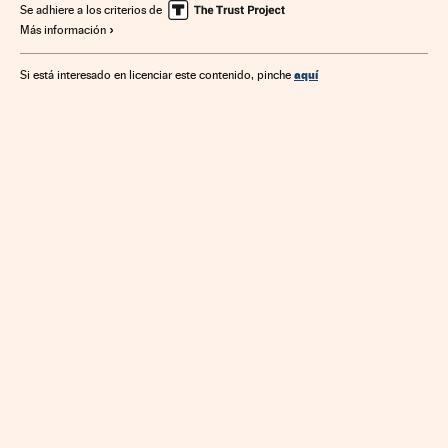
Automoción
Empresas
Industria
Economía
Se adhiere a los criterios de
Más información
Transporte
aquí
Si está interesado en licenciar este contenido, pinche