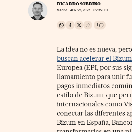
RICARDO SOBRINO
Madrid -
APR
22, 2025 - 02:35
EDT
1
Compartir en Whatsapp
Compartir en Facebook
Compartir en Twitter
Desplegar Redes Soci
Ir a los comenta
La idea no es nueva, per
buscan acelerar el Bizu
Europea (EPI, por sus sig
llamamiento para unir fu
pagos inmediatos común p
estilo de Bizum, que per
internacionales como Vis
conectar las diferentes 
Bizum en España, Bancoma
transformarlas en una pl