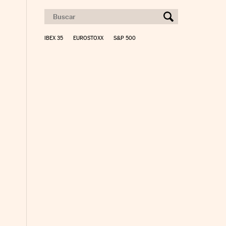
IBEX 35
EUROSTOXX
S&P 500