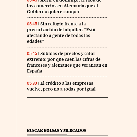
Abrir en domingo, el tabú de
05:45
los comercios en Alemania que el
Gobierno quiere romper
Sin refugio frente a la
05:45
precarización del alquiler: “Está
afectando a gente de todas las
edades”
Subidas de precios y calor
05:45
extremo: por qué caen las cifras de
franceses y alemanes que veranean en
España
El crédito a las empresas
05:30
vuelve, pero no a todas por igual
BUSCAR BOLSAS Y MERCADOS