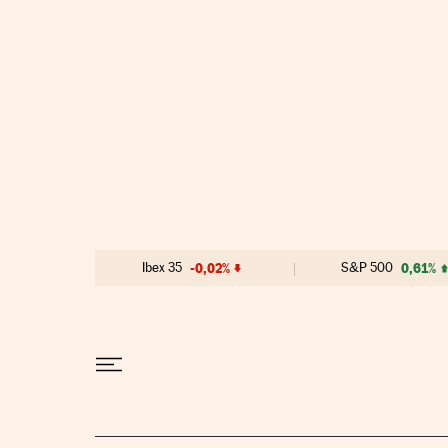
Ir al contenido
Ibex 35
-0,02%
S&P 500
0,61%