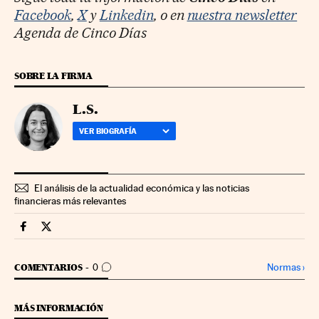
Facebook
,
X
y
Linkedin
, o en
nuestra newsletter
Agenda de Cinco Días
SOBRE LA FIRMA
L.S.
VER BIOGRAFÍA
El análisis de la actualidad económica y las noticias
financieras más relevantes
Mercados Financieros Cinco Días en Facebook
Mercados Financieros Cinco Días en Twitter
IR A LOS COMENTARIOS
Normas
›
COMENTARIOS
0
MÁS INFORMACIÓN