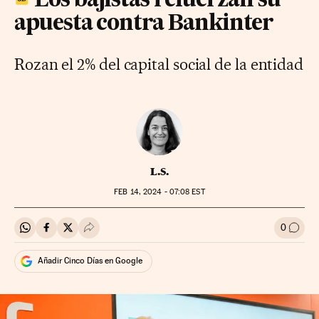
Los bajistas refuerzan su
apuesta contra Bankinter
Rozan el 2% del capital social de la entidad
L.S.
FEB
14, 2024 - 07:08
EST
0
Compartir en Whatsapp
Compartir en Facebook
Compartir en Twitter
Desplegar Redes Sociales
Ir a l
Añadir Cinco Días en Google