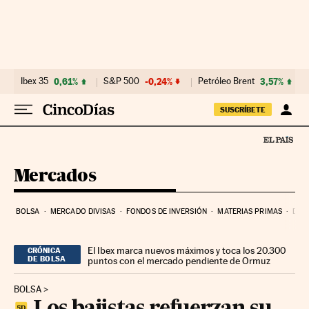
Ir al contenido
Ibex 35
0,61%
S&P 500
-0,24%
Petróleo Brent
3,57%
SUSCRÍBETE
Mercados
BOLSA
MERCADO DIVISAS
FONDOS DE INVERSIÓN
MATERIAS PRIMAS
DEU
El Ibex marca nuevos máximos y toca los 20.300
CRÓNICA
DE BOLSA
puntos con el mercado pendiente de Ormuz
BOLSA