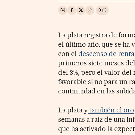
0
Compartir en Whatsapp
Compartir en Facebook
Compartir en Twitter
Desplegar Redes Soci
Ir a los comenta
La plata registra de form
el último año, que se ha 
con el
descenso de renta
primeros siete meses del
del 3%, pero el valor de
favorable si no para un r
continuidad en las subida
La plata y
también el oro
semanas a raíz de una i
que ha activado la expect