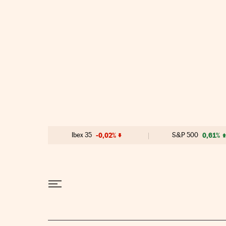
Ir al contenido
Ibex 35
-0,02%
S&P 500
0,61%