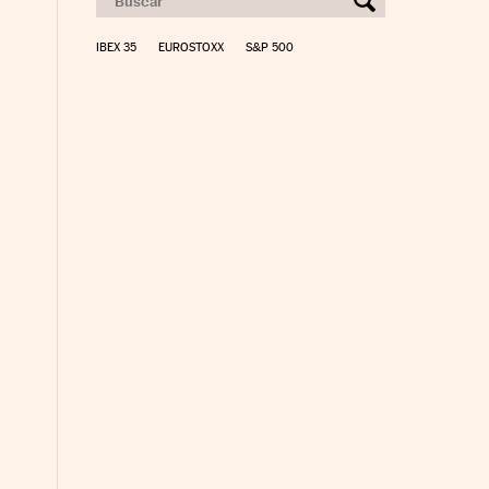
IBEX 35
EUROSTOXX
S&P 500